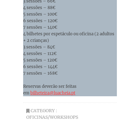
3 sessões – 66€
4 sessões – 88€
5 sessões – 100€
6 sessões – 120€
7 sessões – 140€
4 bilhetes por espetáculo ou oficina (2 adultos
+ 2 crianças)
3 sessões – 84€
4 sessões – 112€
5 sessões – 120€
6 sessões – 144€
7 sessões – 168€
Reservas deverão ser feitas
em
bilheteira@luacheia.pt
CATEGORY :
OFICINAS/WORKSHOPS