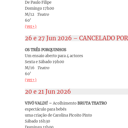
De Paulo Filipe
Domingo 17h00
M/12
Teatro
60’
(ver+)
26 e 27 Jun 2026 – CANCELADO P
OS TRÊS PORQUINHOS
Um ensaio aberto para 4 actores
Sexta e Sábado 19h00
M/16
Teatro
60’
(ver+)
20 e 21 Jun 2026
VIVÓ VALDI! –
Acolhimento
BRUTA TEATRO
espectáculo para bebés
uma criação de Carolina Picoito Pinto
Sábado 16h30
Domingo 11h00