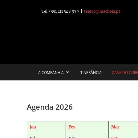
Skip
to
Tel +351 211 548 979 |
teatro@luacheia.pt
content
T
A COMPANHIA
ITINERÂNCIA
CASA DO COR
Agenda 2026
Jan
Fev
Mar