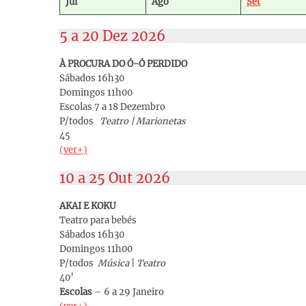
Jul
Ago
Set
5 a 20 Dez 2026
À PROCURA DO Ó-Ó PERDIDO
Sábados 16h30
Domingos 11h00
Escolas 7 a 18 Dezembro
P/todos
Teatro | Marionetas
45
(ver+)
10 a 25 Out 2026
AKAI E KOKU
Teatro para bebés
Sábados 16h30
Domingos 11h00
P/todos
Música
|
Teatro
40’
Escolas
– 6 a 29 Janeiro