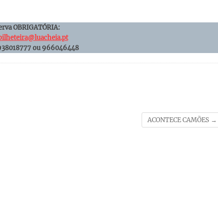
erva OBRIGATÓRIA:
bilheteira@luacheia.pt
 938018777 ou 966046448
ACONTECE CAMÕES
→