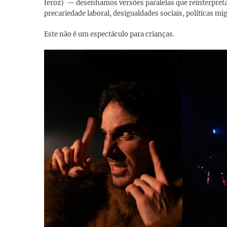
feroz) — desenhamos versões paralelas que reinterpreta
precariedade laboral, desigualdades sociais, políticas m
Este não é um espectáculo para crianças.