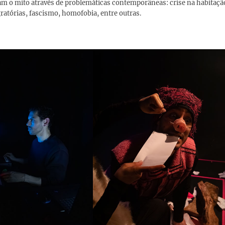
m o mito através de problemáticas contemporâneas: crise na habitaçã
igratórias, fascismo, homofobia, entre outras.