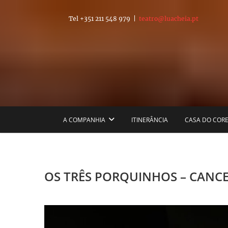
Skip
to
Tel +351 211 548 979 |
teatro@luacheia.pt
content
T
A COMPANHIA
ITINERÂNCIA
CASA DO COR
OS TRÊS PORQUINHOS – CANC