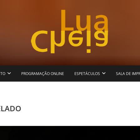
eatro para todos
Lua Cheia
ETO
PROGRAMAÇÃO ONLINE
ESPETÁCULOS
SALA DE IMP
ELADO