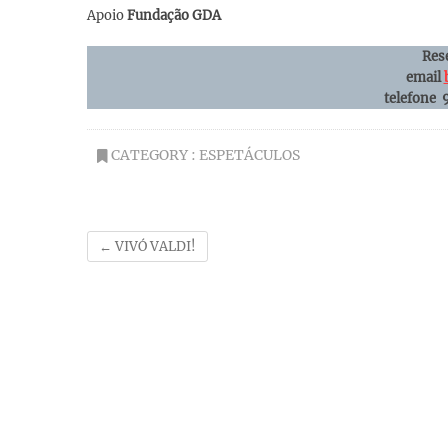
Apoio
Fundação GDA
Res
email
telefone
CATEGORY :
ESPETÁCULOS
←
VIVÓ VALDI!