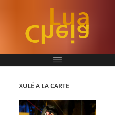
Skip
to
content
Teatro para todos
Lua Cheia
XULÉ A LA CARTE