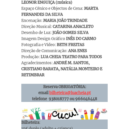
LEONOR ENGUIÇA (música)
Espaço Cénico e Objectos de Cena:
MARTA
FERNANDES DA SILVA
Encenação:
MARIA JOÃO TRINDADE
Direção Musical:
CATARINA ANACLETO
Desenho de Luz:
JOÃO GOMES SILVA
Imagem Design Gráfico
INÊS DO CARMO
Fotografia e Vídeo:
BETH FREITAS
Direção de Comunicação:
ANA ENES
Produção:
LUA CHEIA TEATRO PARA TODOS
Agradecimentos:
ANDRÉ M. SANTOS,
CRISTIANO BARATA, NATÁLIA MONTEIRO E
RETIMBRAR
Reserva OBRIGATÓRIA:
email
bilheteira@luacheia.pt
telefone 938018777 ou 966046448
Bilheteira
:
15€ duplo (adulto + criança)