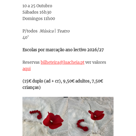
10 a 25 Outubro
Sábados 16h30
Domingos 11h00
P/todos
Música
|
Teatro
40’
Escolas por marcação ano lectivo 2026/27
Reservas
bilheteira@luacheia.pt
ver valores
aqui
(15€ duplo (ad + cr), 9,50€ adultos, 7,50€
crianças)