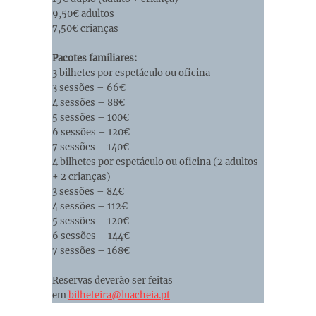
9,50€ adultos
7,50€ crianças
Pacotes familiares:
3 bilhetes por espetáculo ou oficina
3 sessões – 66€
4 sessões – 88€
5 sessões – 100€
6 sessões – 120€
7 sessões – 140€
4 bilhetes por espetáculo ou oficina (2 adultos
+ 2 crianças)
3 sessões – 84€
4 sessões – 112€
5 sessões – 120€
6 sessões – 144€
7 sessões – 168€
Reservas deverão ser feitas
em
bilheteira@luacheia.pt