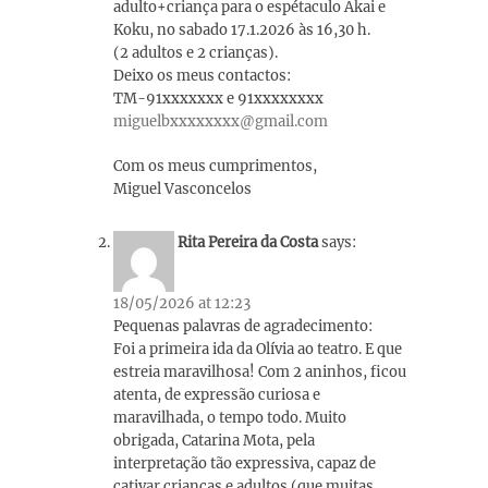
adulto+criança para o espétaculo Akai e
Koku, no sabado 17.1.2026 às 16,30 h.
(2 adultos e 2 crianças).
Deixo os meus contactos:
TM-91xxxxxxx e 91xxxxxxxx
miguelbxxxxxxxx@gmail.com
Com os meus cumprimentos,
Miguel Vasconcelos
Rita Pereira da Costa
says:
18/05/2026 at 12:23
Pequenas palavras de agradecimento:
Foi a primeira ida da Olívia ao teatro. E que
estreia maravilhosa! Com 2 aninhos, ficou
atenta, de expressão curiosa e
maravilhada, o tempo todo. Muito
obrigada, Catarina Mota, pela
interpretação tão expressiva, capaz de
cativar crianças e adultos (que muitas