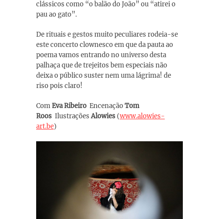
clássicos como “o balão do João” ou “atirei o
pau ao gato”.
De rituais e gestos muito peculiares rodeia-se
este concerto clownesco em que da pauta ao
poema vamos entrando no universo desta
palhaça que de trejeitos bem especiais não
deixa o público suster nem uma lágrima! de
riso pois claro!
Com
Eva Ribeiro
Encenação
Tom
Roos
Ilustrações
Alowies
(
www.alowies-
art.be
)